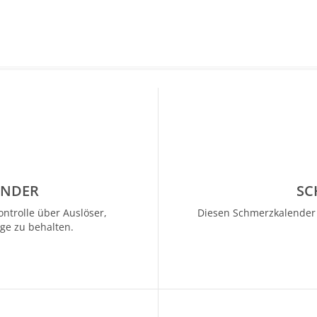
ENDER
SC
ntrolle über Auslöser,
Diesen Schmerzkalender k
e zu behalten.