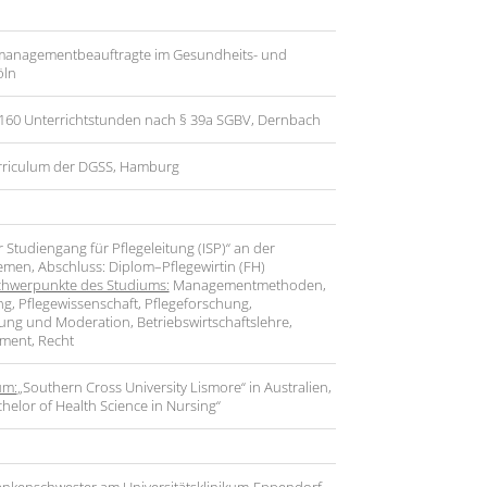
managementbeauftragte im Gesundheits- und
öln
e; 160 Unterrichtstunden nach § 39a SGBV, Dernbach
rriculum der DGSS, Hamburg
r Studiengang für Pflegeleitung (ISP)“ an der
men, Abschluss: Diplom–Pflegewirtin (FH)
chwerpunkte des Studiums:
Managementmethoden,
g, Pflegewissenschaft, Pflegeforschung,
ng und Moderation, Betriebswirtschaftslehre,
ment, Recht
um:
„Southern Cross University Lismore“ in Australien,
helor of Health Science in Nursing“