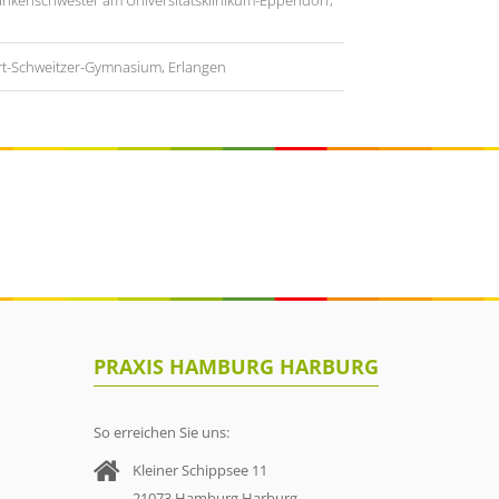
nkenschwester am Universitätsklinikum-Eppendorf,
rt-Schweitzer-Gymnasium, Erlangen
PRAXIS HAMBURG HARBURG
So erreichen Sie uns:
Kleiner Schippsee 11
21073 Hamburg Harburg