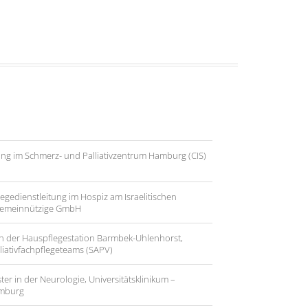
ng im Schmerz- und Palliativzentrum Hamburg (CIS)
egedienstleitung im Hospiz am Israelitischen
gemeinnützige GmbH
 in der Hauspflegestation Barmbek-Uhlenhorst,
liativfachpflegeteams (SAPV)
r in der Neurologie, Universitätsklinikum –
amburg