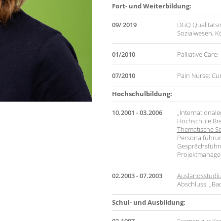
Fort- und Weiterbildung:
09/ 2019
DGQ Qualitäts
Sozialwesen, K
01/2010
Palliative Car
07/2010
Pain Nurse; Cu
Hochschulbildung:
10.2001 - 03.2006
„Internationale
Hochschule Bre
Thematische S
Personalführun
Gesprächsführu
Projektmanage
02.2003 - 07.2003
Auslandsstudi
Abschluss: „Bac
Schul- und Ausbildung: